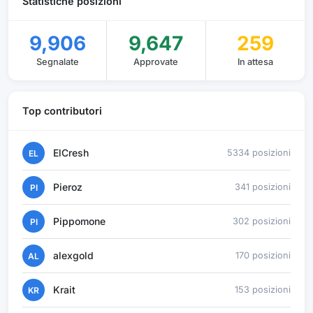
Statistiche posizioni
9,906
9,647
259
Segnalate
Approvate
In attesa
Top contributori
ElCresh
5334 posizioni
EL
Pieroz
341 posizioni
PI
Pippomone
302 posizioni
PI
alexgold
170 posizioni
AL
Krait
153 posizioni
KR